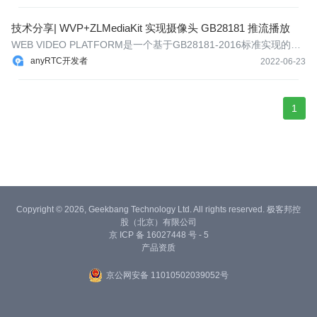
技术分享| WVP+ZLMediaKit 实现摄像头 GB28181 推流播放
WEB VIDEO PLATFORM是一个基于GB28181-2016标准实现的开
箱即用的网络视频平台，负责实现核心信令与设备管理后台部分，
anyRTC开发者
2022-06-23
支持NAT穿透，支持海康、大华、宇视等品牌的IPC、NVR接入。支
持国标级联，支持将不带国标功能的摄像机/直播流/直播推流转发到
其他国标平台
1
Copyright © 2026, Geekbang Technology Ltd. All rights reserved. 极客邦控
股（北京）有限公司
京 ICP 备 16027448 号 - 5
产品资质
京公网安备 11010502039052号