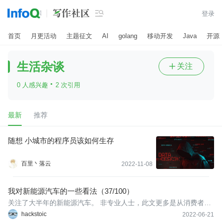

登录
首页
月更活动
主题征文
AI
golang
移动开发
Java
开源
生活杂谈
关注

·
0 人感兴趣
2 次引用
最新
推荐
随想 小城市的程序员该如何生存
百里丶落云
2022-11-08
我对新能源汽车的一些看法（37/100）
关注了大半年的新能源汽车。 非专业人士，此文更多是从消费者视
角来解读，信息来源于网络文章，汽车论坛，再科普视频，研究报
hackstoic
2022-06-21