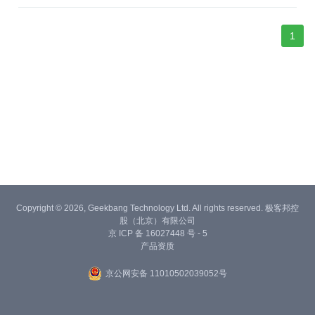
告，车展，和实际的试驾体验等等。纯属个人观点， 如有谬误之
处，还望指出。
1
Copyright © 2026, Geekbang Technology Ltd. All rights reserved. 极客邦控
股（北京）有限公司
京 ICP 备 16027448 号 - 5
产品资质
京公网安备 11010502039052号