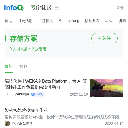

登录
首页
月更活动
主题征文
AI
golang
移动开发
Java
开源
存储方案
关注

·
0 人感兴趣
2 次引用
最新
推荐
瑞技伙伴 | WEKA® Data Platform，为 AI 等
高性能工作负载提供澎湃动力
Bytebridge
2023-11-10
架构实战营模块 4 作业
架构实战营模块4作业：设计千万级学生管理系统的考试试卷存储方
案
挖了蘑菇哩斯
2022-06-19