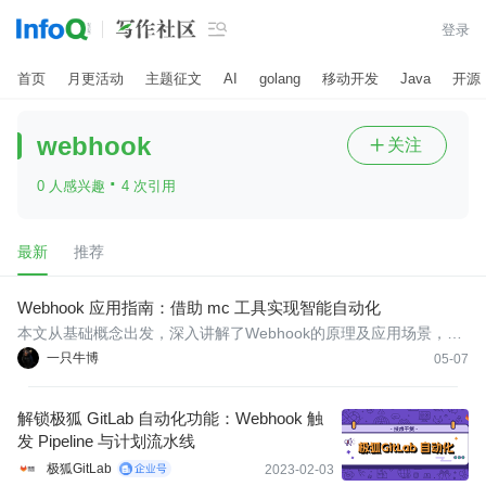

登录
首页
月更活动
主题征文
AI
golang
移动开发
Java
开源
webhook
关注

·
0 人感兴趣
4 次引用
最新
推荐
Webhook 应用指南：借助 mc 工具实现智能自动化
本文从基础概念出发，深入讲解了Webhook的原理及应用场景，并
展示了如何使用mc工具与Webhook进行集成实现自动化操作。通过
一只牛博
05-07
真实案例与逐步演示，您将学会构建一个功能强大的自动化触发系
统，轻松应对现代开发需求。
解锁极狐 GitLab 自动化功能：Webhook 触
发 Pipeline 与计划流水线
极狐GitLab
2023-02-03