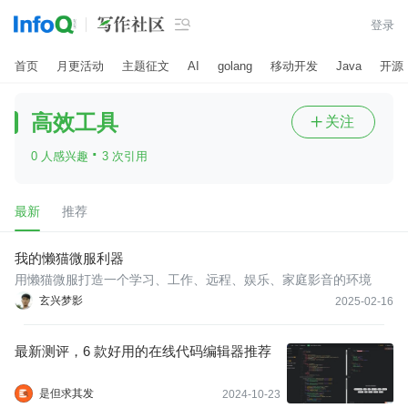

登录
首页
月更活动
主题征文
AI
golang
移动开发
Java
开源
高效工具
关注

·
0 人感兴趣
3 次引用
最新
推荐
我的懒猫微服利器
用懒猫微服打造一个学习、工作、远程、娱乐、家庭影音的环境
玄兴梦影
2025-02-16
最新测评，6 款好用的在线代码编辑器推荐
是但求其发
2024-10-23