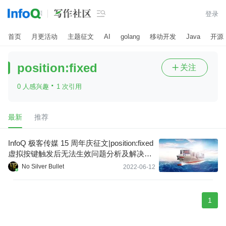

登录
首页
月更活动
主题征文
AI
golang
移动开发
Java
开源
position:fixed
关注

·
0 人感兴趣
1 次引用
最新
推荐
InfoQ 极客传媒 15 周年庆征文|position:fixed
虚拟按键触发后无法生效问题分析及解决方
案探究
No Silver Bullet
2022-06-12
1