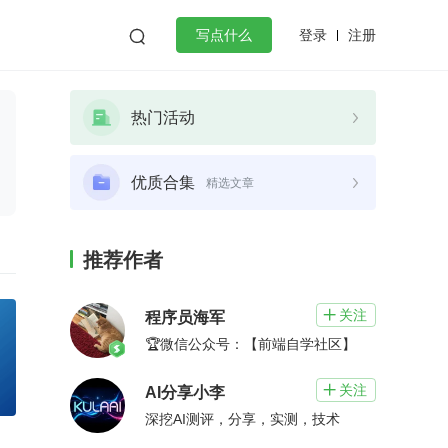
登录
注册

写点什么
效工作
数据库
Python
音视频
热门活动
golang
微服务架构
flutter
优质合集
精选文章
推荐作者
关注

程序员海军
🏆微信公众号：【前端自学社区】
关注

AI分享小李
深挖AI测评，分享，实测，技术