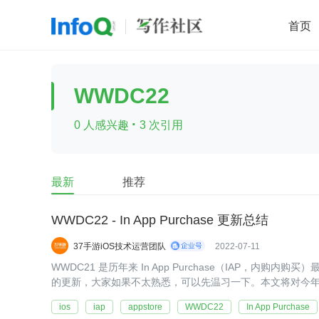
首页
移动开发
Java
开源
架构
O
WWDC22
前端
AI
大数据
团队管理
·
0 人感兴趣
3 次引用
查看更多

最新
推荐
WWDC22 - In App Purchase 更新总结
37手游iOS技术运营团队
2022-07-11
WWDC21 是历年来 In App Purchase（IAP，内购
的更新，大家如果不太熟悉，可以先温习一下。本文将对今年 
角一起回顾。
ios
iap
appstore
WWDC22
In App Purchase