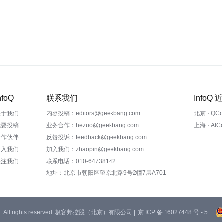
nfoQ
联系我们
InfoQ
关于我们
内容投稿：editors@geekbang.com
北京 · QC
我要投稿
业务合作：hezuo@geekbang.com
上海 · AI
合作伙伴
反馈投诉：feedback@geekbang.com
加入我们
加入我们：zhaopin@geekbang.com
关注我们
联系电话：010-64738142
地址：北京市朝阳区望京北路9号2幢7层A701
 Ltd. All rights reserved. 极客邦控股（北京）有限公司 |
京 ICP 备 16027448 号 - 5