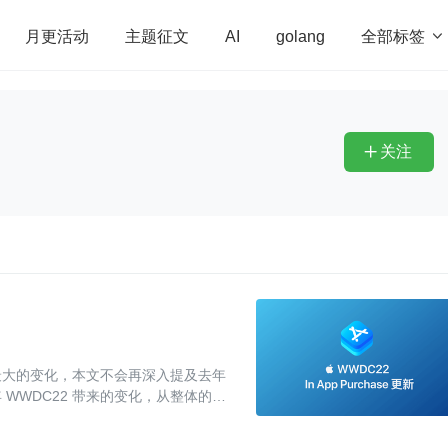
全部标签

月更活动
主题征文
AI
golang
penHarmony
算法
学习方法
Web3.0
高
程序员
运维
深度思考
低代码
redis
关注

内购买）最大的变化，本文不会再深入提及去年
WWDC22 带来的变化，从整体的视