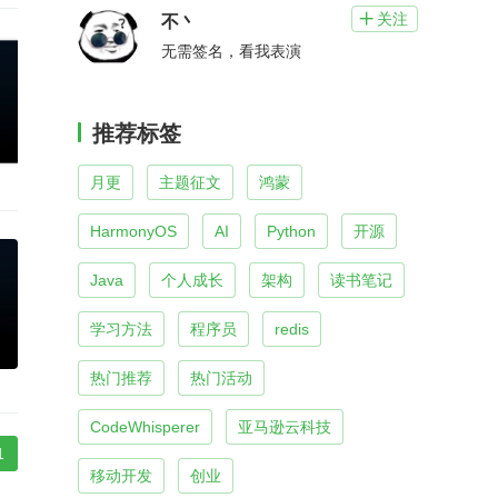
关注

不丶
无需签名，看我表演
推荐标签
月更
主题征文
鸿蒙
HarmonyOS
AI
Python
开源
Java
个人成长
架构
读书笔记
学习方法
程序员
redis
热门推荐
热门活动
CodeWhisperer
亚马逊云科技
1
移动开发
创业