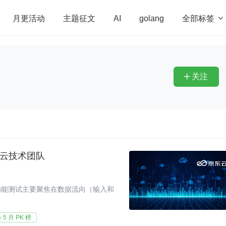
全部标签

月更活动
主题征文
AI
golang
penHarmony
算法
学习方法
Web3.0
高
程序员
运维
深度思考
低代码
redis
关注

东云技术团队
功能测试主要聚焦在数据流向（输入和
5 月 PK 榜