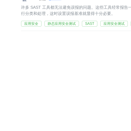
许多 SAST 工具都无法避免误报的问题。这些工具经常报
行分类和处理，这时设置误报基准就显得十分必要。
应用安全
静态应用安全测试
SAST
应用安全测试
IAST 初探：博采众长、精准定位、DevOps 友
SEAL安全
2022-06-20
之前的文章中，我们了解了 SAST 和 DAST，本文将介绍
T。
DevOps
安全
IAST
应用安全测试
开源软件供
软件成分分析（SCA）完全指南
SEAL安全
2022-06-17
上一篇文章中，我们讨论了 DAST 的概念、重要性及其工
件包中的漏洞并学习如何修复？本指南带你一起了解 SCA 
开源
应用安全
软件安全
软件成分分析
应用安