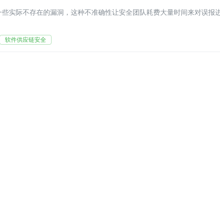
告一些实际不存在的漏洞，这种不准确性让安全团队耗费大量时间来对误报
软件供应链安全
好
将两者优势相结合的安全测试技术——IAS
应链
作原理。那在开发过程中如何查找开源软
工具及其最佳实践。
全测试