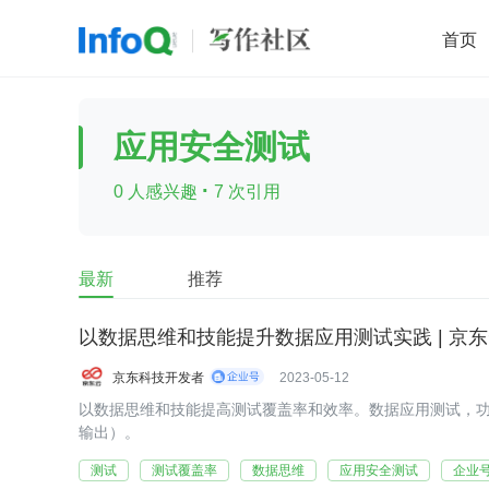
首页
移动开发
Java
开源
架构
O
应用安全测试
前端
AI
大数据
团队管理
·
0 人感兴趣
7 次引用
查看更多

最新
推荐
以数据思维和技能提升数据应用测试实践 | 京
京东科技开发者
2023-05-12
以数据思维和技能提高测试覆盖率和效率。数据应用测试，
输出）。
测试
测试覆盖率
数据思维
应用安全测试
企业号 