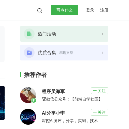
登录
注册

写点什么
效工作
数据库
Python
音视频
热门活动
golang
微服务架构
flutter
优质合集
精选文章
推荐作者
关注

程序员海军
🏆微信公众号：【前端自学社区】
关注

AI分享小李
深挖AI测评，分享，实测，技术