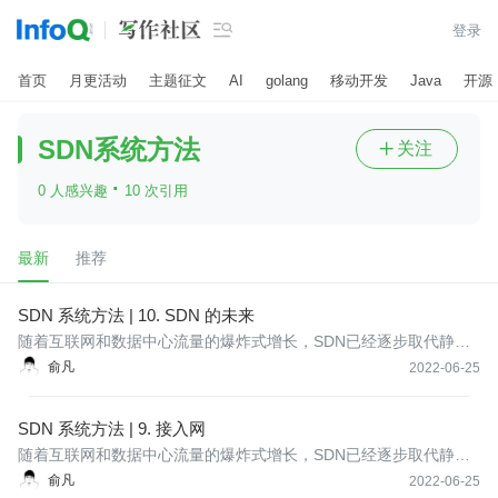

登录
首页
月更活动
主题征文
AI
golang
移动开发
Java
开源
SDN系统方法
关注

·
0 人感兴趣
10 次引用
最新
推荐
SDN 系统方法 | 10. SDN 的未来
随着互联网和数据中心流量的爆炸式增长，SDN已经逐步取代静态
路由交换设备成为构建网络的主流方式，本系列是免费电子书《Sof
俞凡
2022-06-25
tware-Defined Networks: A Systems Approach》的中文版，完整介
绍了SDN的概念、原理、架构和实现方式。
SDN 系统方法 | 9. 接入网
随着互联网和数据中心流量的爆炸式增长，SDN已经逐步取代静态
路由交换设备成为构建网络的主流方式，本系列是免费电子书《Sof
俞凡
2022-06-25