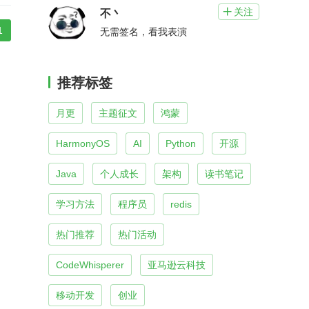
关注

不丶
1
无需签名，看我表演
推荐标签
月更
主题征文
鸿蒙
HarmonyOS
AI
Python
开源
Java
个人成长
架构
读书笔记
学习方法
程序员
redis
热门推荐
热门活动
CodeWhisperer
亚马逊云科技
移动开发
创业