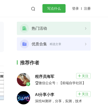
登录
注册

写点什么
效工作
数据库
Python
音视频
热门活动
golang
微服务架构
flutter
优质合集
精选文章
推荐作者
关注

程序员海军
🏆微信公众号：【前端自学社区】
关注

AI分享小李
深挖AI测评，分享，实测，技术