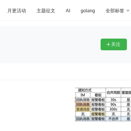
全部标签

月更活动
主题征文
AI
golang
penHarmony
算法
学习方法
Web3.0
高
程序员
运维
深度思考
低代码
redis
关注
