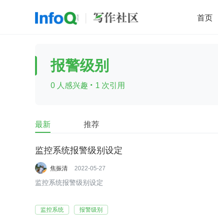
首页
移动开发
Java
开源
架构
O
报警级别
前端
AI
大数据
团队管理
·
0 人感兴趣
1 次引用
查看更多

最新
推荐
监控系统报警级别设定
焦振清
2022-05-27
监控系统报警级别设定
监控系统
报警级别