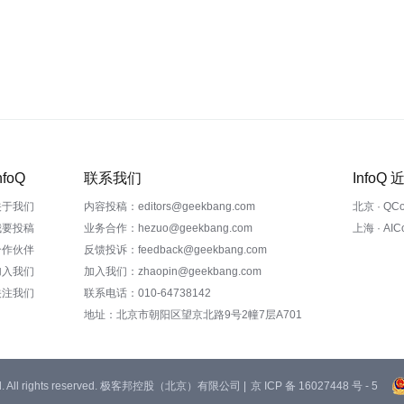
nfoQ
联系我们
InfoQ
关于我们
内容投稿：editors@geekbang.com
北京 · QC
我要投稿
业务合作：hezuo@geekbang.com
上海 · AI
合作伙伴
反馈投诉：feedback@geekbang.com
加入我们
加入我们：zhaopin@geekbang.com
关注我们
联系电话：010-64738142
地址：北京市朝阳区望京北路9号2幢7层A701
 Ltd. All rights reserved. 极客邦控股（北京）有限公司 |
京 ICP 备 16027448 号 - 5