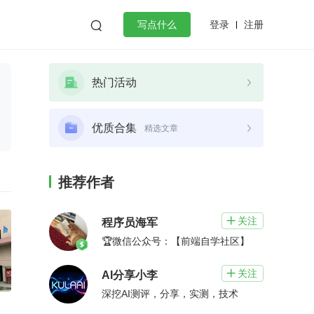
登录
注册

写点什么
效工作
数据库
Python
音视频
热门活动
golang
微服务架构
flutter
优质合集
精选文章
推荐作者
关注

程序员海军
🏆微信公众号：【前端自学社区】
关注

AI分享小李
深挖AI测评，分享，实测，技术