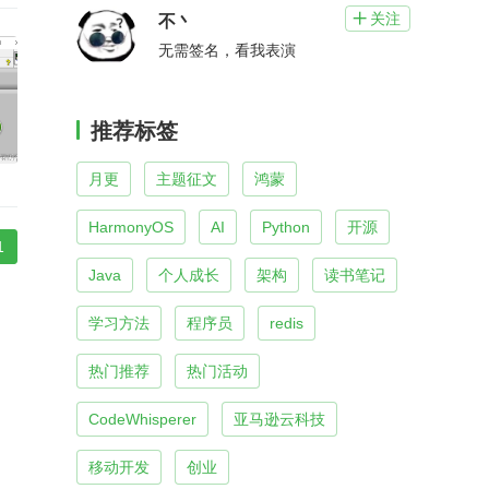
关注

不丶
无需签名，看我表演
推荐标签
月更
主题征文
鸿蒙
HarmonyOS
AI
Python
开源
1
Java
个人成长
架构
读书笔记
学习方法
程序员
redis
热门推荐
热门活动
CodeWhisperer
亚马逊云科技
移动开发
创业