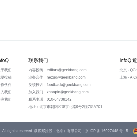
nfoQ
联系我们
InfoQ
关于我们
内容投稿：editors@geekbang.com
北京 · QC
我要投稿
业务合作：hezuo@geekbang.com
上海 · AI
合作伙伴
反馈投诉：feedback@geekbang.com
加入我们
加入我们：zhaopin@geekbang.com
关注我们
联系电话：010-64738142
地址：北京市朝阳区望京北路9号2幢7层A701
 Ltd. All rights reserved. 极客邦控股（北京）有限公司 |
京 ICP 备 16027448 号 - 5