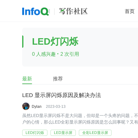
首页
移动开发
Java
开源
架构
O
LED灯闪烁
前端
AI
大数据
团队管理
·
0 人感兴趣
2 次引用
查看更多

最新
推荐
LED 显示屏闪烁原因及解决办法
Dylan
2023-03-13
虽然LED显示屏闪烁不是大问题，但却是一个头疼的问题，
户的心情，那么LED全彩显示屏闪烁原因是怎么回事呢？又
间了解LED互动地砖屏的工作原理吗？
LED灯闪烁
LED显示屏
全彩LED显示屏