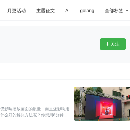
全部标签

月更活动
主题征文
AI
golang
penHarmony
算法
学习方法
Web3.0
高
程序员
运维
深度思考
低代码
redis
关注

不仅影响播放画面的质量，而且还影响用
有什么好的解决方法呢？你想用8分钟时