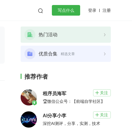
登录
注册

写点什么
效工作
数据库
Python
音视频
热门活动
golang
微服务架构
flutter
优质合集
精选文章
推荐作者
关注

程序员海军
🏆微信公众号：【前端自学社区】
关注

AI分享小李
深挖AI测评，分享，实测，技术