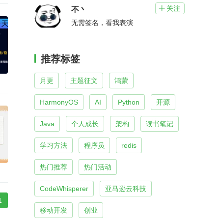
关注

不丶
无需签名，看我表演
推荐标签
月更
主题征文
鸿蒙
HarmonyOS
AI
Python
开源
Java
个人成长
架构
读书笔记
学习方法
程序员
redis
热门推荐
热门活动
CodeWhisperer
亚马逊云科技
1
移动开发
创业