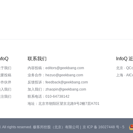
nfoQ
联系我们
InfoQ
关于我们
内容投稿：editors@geekbang.com
北京 · QC
我要投稿
业务合作：hezuo@geekbang.com
上海 · AI
合作伙伴
反馈投诉：feedback@geekbang.com
加入我们
加入我们：zhaopin@geekbang.com
关注我们
联系电话：010-64738142
地址：北京市朝阳区望京北路9号2幢7层A701
 Ltd. All rights reserved. 极客邦控股（北京）有限公司 |
京 ICP 备 16027448 号 - 5