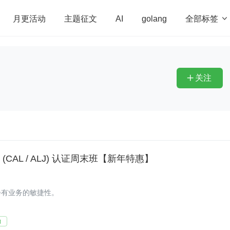
全部标签

月更活动
主题征文
AI
golang
penHarmony
算法
学习方法
Web3.0
高
程序员
运维
深度思考
低代码
redis
关注

 (CAL / ALJ) 认证周末班【新年特惠】
会有业务的敏捷性。
力