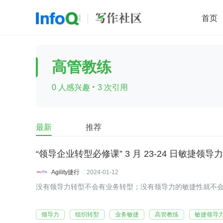
首页
移动开发
Java
开源
架构
O
高管教练
前端
AI
大数据
团队管理
·
0 人感兴趣
3 次引用
查看更多

最新
推荐
“领导企业转型必修课” 3 月 23-24 日敏捷领导力
Agility捷行
2024-01-12
没有领导力转型不会有业务转型；没有领导力的敏捷性就不
领导力
组织转型
业务敏捷
高管教练
敏捷领导