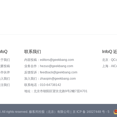
nfoQ
联系我们
InfoQ
关于我们
内容投稿：editors@geekbang.com
北京 · QC
我要投稿
业务合作：hezuo@geekbang.com
上海 · AI
合作伙伴
反馈投诉：feedback@geekbang.com
加入我们
加入我们：zhaopin@geekbang.com
关注我们
联系电话：010-64738142
地址：北京市朝阳区望京北路9号2幢7层A701
 Ltd. All rights reserved. 极客邦控股（北京）有限公司 |
京 ICP 备 16027448 号 - 5