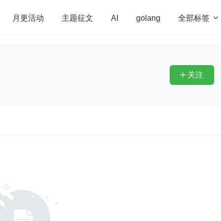
全部标签

月更活动
主题征文
AI
golang
penHarmony
算法
学习方法
Web3.0
高
程序员
运维
深度思考
低代码
redis
关注
