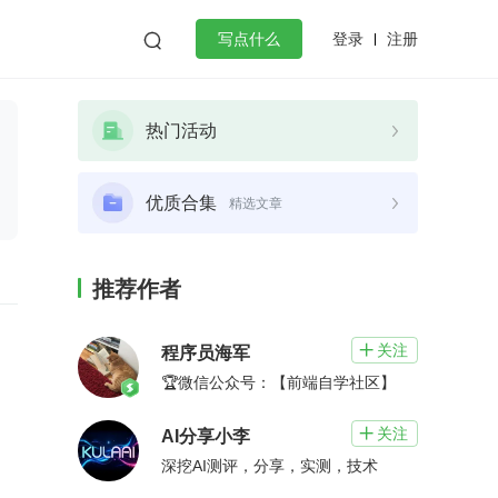
登录
注册

写点什么
效工作
数据库
Python
音视频
热门活动
golang
微服务架构
flutter
优质合集
精选文章
推荐作者
关注

程序员海军
🏆微信公众号：【前端自学社区】
关注

AI分享小李
深挖AI测评，分享，实测，技术