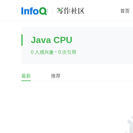
首页
移动开发
Java
开源
架构
O
Java CPU
前端
AI
大数据
团队管理
·
0 人感兴趣
0 次引用
查看更多

最新
推荐