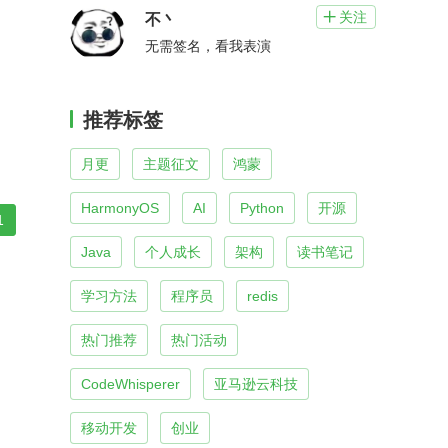
关注

不丶
无需签名，看我表演
推荐标签
月更
主题征文
鸿蒙
HarmonyOS
AI
Python
开源
1
Java
个人成长
架构
读书笔记
学习方法
程序员
redis
热门推荐
热门活动
CodeWhisperer
亚马逊云科技
移动开发
创业