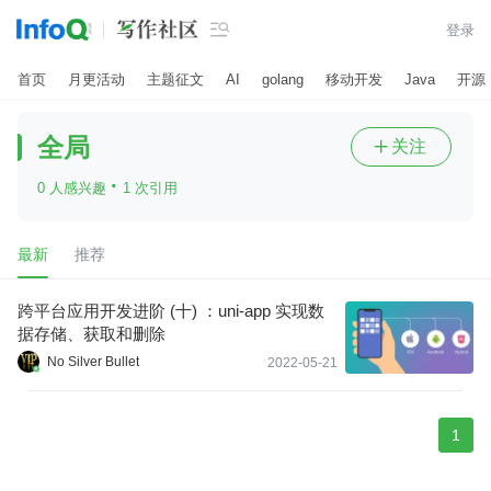

登录
首页
月更活动
主题征文
AI
golang
移动开发
Java
开源
全局
关注

·
0 人感兴趣
1 次引用
最新
推荐
跨平台应用开发进阶 (十) ：uni-app 实现数
据存储、获取和删除
No Silver Bullet
2022-05-21
1