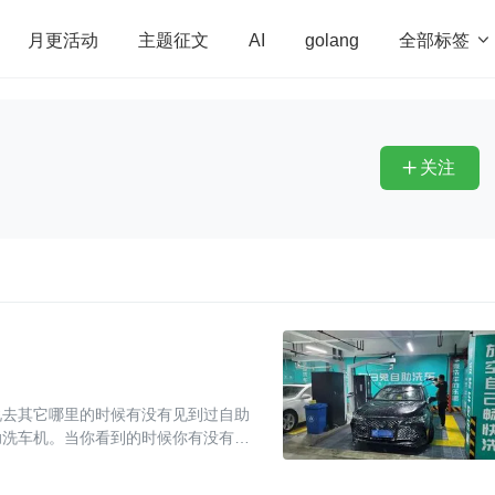
全部标签

月更活动
主题征文
AI
golang
penHarmony
算法
学习方法
Web3.0
高
程序员
运维
深度思考
低代码
redis
关注

说去其它哪里的时候有没有见到过自助
助洗车机。当你看到的时候你有没有想
白兔自助洗车教程