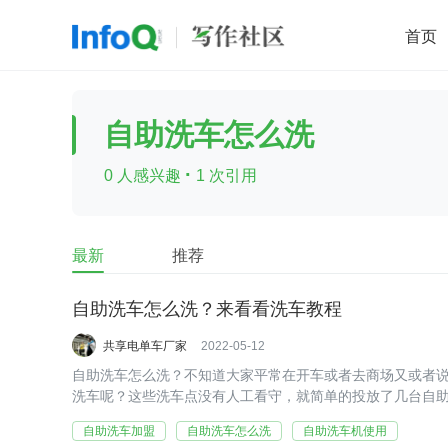
首页
移动开发
Java
开源
架构
O
自助洗车怎么洗
前端
AI
大数据
团队管理
·
0 人感兴趣
1 次引用
查看更多

最新
推荐
自助洗车怎么洗？来看看洗车教程
共享电单车厂家
2022-05-12
自助洗车怎么洗？不知道大家平常在开车或者去商场又或者
洗车呢？这些洗车点没有人工看守，就简单的投放了几台自
去体验下呢？但是又怕自己不会？别担心，下面就来看看车
自助洗车加盟
自助洗车怎么洗
自助洗车机使用