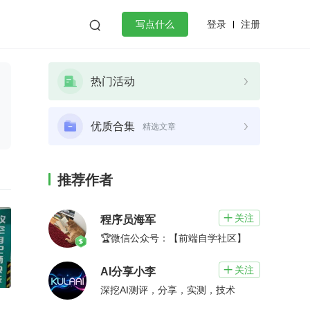
登录
注册

写点什么
效工作
数据库
Python
音视频
热门活动
golang
微服务架构
flutter
优质合集
精选文章
推荐作者
关注

程序员海军
🏆微信公众号：【前端自学社区】
关注

AI分享小李
深挖AI测评，分享，实测，技术