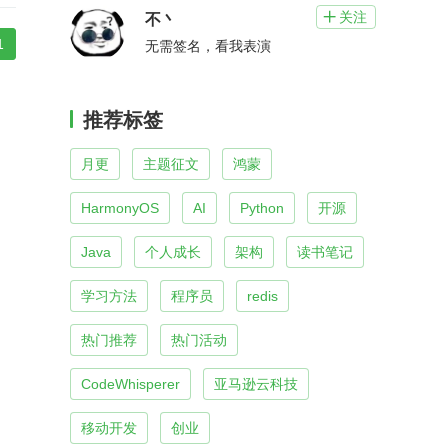
关注

不丶
1
无需签名，看我表演
推荐标签
月更
主题征文
鸿蒙
HarmonyOS
AI
Python
开源
Java
个人成长
架构
读书笔记
学习方法
程序员
redis
热门推荐
热门活动
CodeWhisperer
亚马逊云科技
移动开发
创业