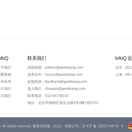
nfoQ
联系我们
InfoQ
关于我们
内容投稿：editors@geekbang.com
北京 · QC
我要投稿
业务合作：hezuo@geekbang.com
上海 · AI
合作伙伴
反馈投诉：feedback@geekbang.com
加入我们
加入我们：zhaopin@geekbang.com
关注我们
联系电话：010-64738142
地址：北京市朝阳区望京北路9号2幢7层A701
 Ltd. All rights reserved. 极客邦控股（北京）有限公司 |
京 ICP 备 16027448 号 - 5