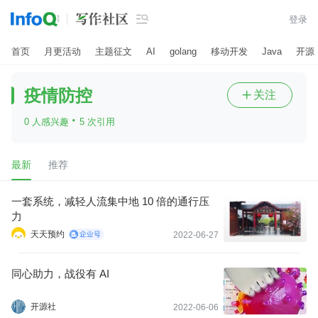

登录
首页
月更活动
主题征文
AI
golang
移动开发
Java
开源
疫情防控
关注

·
0 人感兴趣
5 次引用
最新
推荐
一套系统，减轻人流集中地 10 倍的通行压
力
天天预约
2022-06-27
同心助力，战役有 AI
开源社
2022-06-06