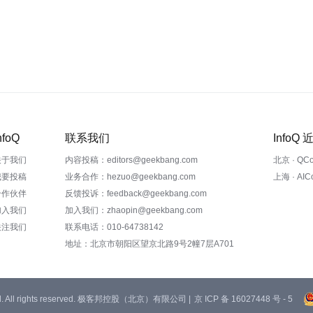
nfoQ
联系我们
InfoQ
关于我们
内容投稿：editors@geekbang.com
北京 · QC
我要投稿
业务合作：hezuo@geekbang.com
上海 · AI
合作伙伴
反馈投诉：feedback@geekbang.com
加入我们
加入我们：zhaopin@geekbang.com
关注我们
联系电话：010-64738142
地址：北京市朝阳区望京北路9号2幢7层A701
 Ltd. All rights reserved. 极客邦控股（北京）有限公司 |
京 ICP 备 16027448 号 - 5