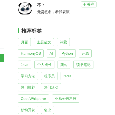
关注

不丶
无需签名，看我表演
推荐标签
月更
主题征文
鸿蒙
HarmonyOS
AI
Python
开源
1
Java
个人成长
架构
读书笔记
学习方法
程序员
redis
热门推荐
热门活动
CodeWhisperer
亚马逊云科技
移动开发
创业