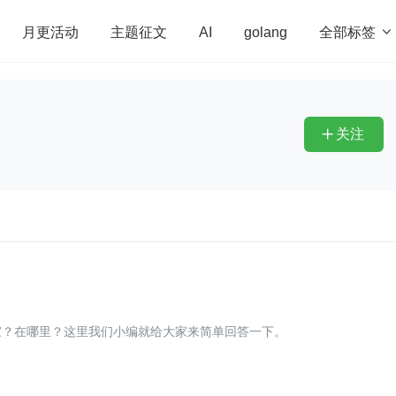
全部标签

月更活动
主题征文
AI
golang
penHarmony
算法
学习方法
Web3.0
高
程序员
运维
深度思考
低代码
redis
关注

？
家？在哪里？这里我们小编就给大家来简单回答一下。