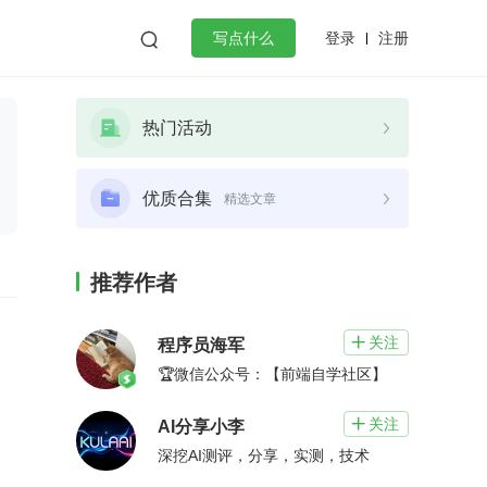
登录
注册

写点什么
效工作
数据库
Python
音视频
热门活动
golang
微服务架构
flutter
优质合集
精选文章
推荐作者
关注

程序员海军
🏆微信公众号：【前端自学社区】
关注

AI分享小李
深挖AI测评，分享，实测，技术