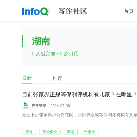
首页
移动开发
Java
开源
架构
O
湖南
前端
AI
大数据
团队管理
·
0 人感兴趣
2 次引用
查看更多

最新
推荐
目前张家界正规等保测评机构有几家？在哪里
行云管家
2024-07-08
最近不少张家界小伙伴在问，张家界正规等保测评机构有几
等保
等级保护
湖南
张家界