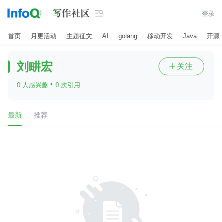

登录
首页
月更活动
主题征文
AI
golang
移动开发
Java
开源
刘畊宏
关注

·
0 人感兴趣
0 次引用
最新
推荐