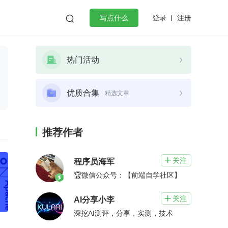
登录
注册

写点什么
效工作
数据库
Python
音视频
热门活动
golang
微服务架构
flutter
优质合集
精选文章
推荐作者
关注

程序员海军
🏆微信公众号：【前端自学社区】
关注

AI分享小李
深挖AI测评，分享，实测，技术