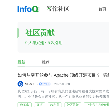
首页
移动开发
Java
开源
架构
O
社区贡献
前端
AI
大数据
团队管理
·
0 人感兴趣
5 次引用
查看更多

最新
推荐
如何从零开始参与 Apache 顶级开源项目？| 
SelectDB
2022-08-30
从 2021 开始，有一个很有意思的说法经常在各大技术媒
切」。不论是否言过其实，从一个行业从业者的切身感知来
为主流的软件开发模式，有越来越多的企业开始拥抱开源技
数据库
开源
程序员
社区贡献
企业号九月金秋