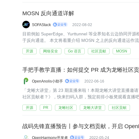
MOSN 反向通道详解
SOFAStack
2022-08-02
目前例如 SuperEdge、Yurttunnel 等业界知名云边
于反向通道。 本文将着重介绍 MOSN 之上的反向通道运
开源
网络安全
Go 语言
社区贡献
MOSN
手把手教学直播：如何提交 PR 成为龙蜥社区贡献者
OpenAnolis小助手
2022-06-16
「龙蜥大讲堂」第 23 期直播来啦！本期龙蜥大讲堂直播邀请
社区贡献者？》，快来扫码入群，预定前排小板凳观看直播
开源
PR
龙蜥社区
龙蜥大讲堂
社区贡献
战码先锋直播预告丨参与文档贡献，开启 OpenH
OpenHarmony开发者
2022-05-24