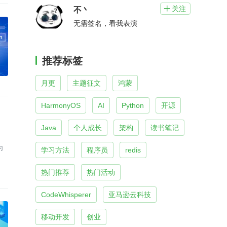
关注

不丶
无需签名，看我表演
推荐标签
月更
主题征文
鸿蒙
HarmonyOS
AI
Python
开源
Java
个人成长
架构
读书笔记
为
学习方法
程序员
redis
热门推荐
热门活动
CodeWhisperer
亚马逊云科技
移动开发
创业