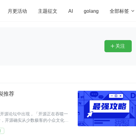
全部标签

月更活动
主题征文
AI
golang
penHarmony
算法
学习方法
Web3.0
高
程序员
运维
深度思考
低代码
redis
关注

墙裂推荐
体或开源论坛中出现，「开源正在吞噬一
看，开源确实从少数极客的小众文化成
术，享受到开源技
榜