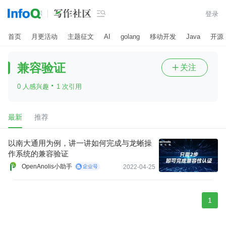

登录
首页
月更活动
主题征文
AI
golang
移动开发
Java
开源
兼容验证
关注

·
0 人感兴趣
1 次引用
最新
推荐
以南大通用为例，讲一讲如何完成与龙蜥操
作系统的兼容验证
OpenAnolis小助手
2022-04-25
1