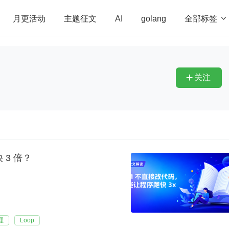
全部标签

月更活动
主题征文
AI
golang
penHarmony
算法
学习方法
Web3.0
高
程序员
运维
深度思考
低代码
redis
关注

3 倍？
理
Loop