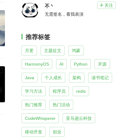
关注

不丶
无需签名，看我表演
推荐标签
月更
主题征文
鸿蒙
HarmonyOS
AI
Python
开源
Java
个人成长
架构
读书笔记
学习方法
程序员
redis
热门推荐
热门活动
CodeWhisperer
亚马逊云科技
移动开发
创业