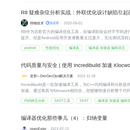
R8 疑难杂症分析实战：外联优化设计缺陷引
得物技术
2025-09-02
R8作为谷歌官方的编译优化工具，在编译阶段会对字节码进
提升。但是Android应用开发者数量太过庞大，无论测试流
景下出现问题。
android
性能优化
编译器
编译器 加速器 编程语言
代码质量与安全 | 使用 Incredibuild 加速 Klo
龙智—DevSecOps解决方案
2022-11-28
Incredibuild是一款加速编译工具，为C++代码编译和
加速。通过将其与Klocwork相结合，您能够快速分析整个
错误，并确保编码标准得到实施。
代码静态分析
SAST工具
SAST
编译器 加速器 编程
编译器优化那些事儿（4）：归纳变量
openEuler
2022-07-12