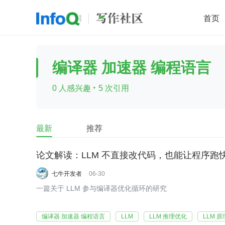
首页
移动开发
Java
开源
架构
O
编译器 加速器 编程语言
前端
AI
大数据
团队管理
·
0 人感兴趣
5 次引用
查看更多

最新
推荐
论文解读：LLM 不直接改代码，也能让程序跑快 
七牛开发者
06-30
一篇关于 LLM 参与编译器优化循环的研究
编译器 加速器 编程语言
LLM
LLM 推理优化
LLM 原