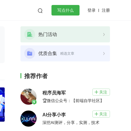
登录
注册

写点什么
效工作
数据库
Python
音视频
热门活动
golang
微服务架构
flutter
优质合集
精选文章
推荐作者
关注

程序员海军
🏆微信公众号：【前端自学社区】
关注

AI分享小李
深挖AI测评，分享，实测，技术