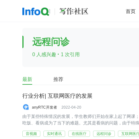
首页
移动开发
Java
开源
架构
O
远程问诊
前端
AI
大数据
团队管理
·
0 人感兴趣
1 次引用
查看更多

最新
推荐
行业分析| 互联网医疗的发展
anyRTC开发者
2022-04-20
由于某些特殊情况的发展，学生教师们开始在家上起了网课
吃饭、看病成为了当下的难题。尤其是看病的问题，由于特
音视频
实时通讯
在线医疗
远程问诊
互联网医