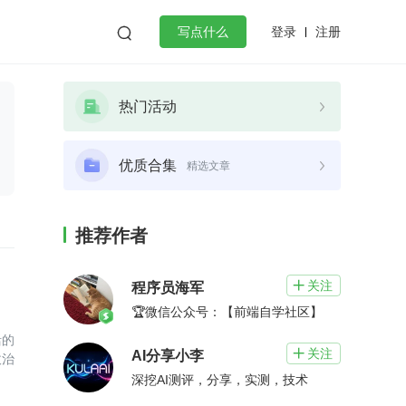
登录
注册

写点什么
效工作
数据库
Python
音视频
热门活动
golang
微服务架构
flutter
优质合集
精选文章
推荐作者
关注

程序员海军
🏆微信公众号：【前端自学社区】
活的
关注

AI分享小李
收治
深挖AI测评，分享，实测，技术