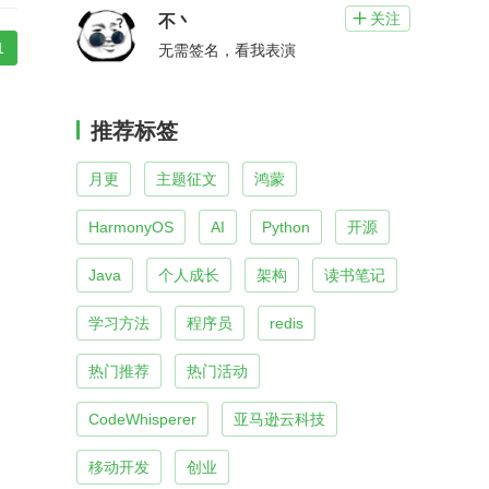
关注

不丶
1
无需签名，看我表演
推荐标签
月更
主题征文
鸿蒙
HarmonyOS
AI
Python
开源
Java
个人成长
架构
读书笔记
学习方法
程序员
redis
热门推荐
热门活动
CodeWhisperer
亚马逊云科技
移动开发
创业