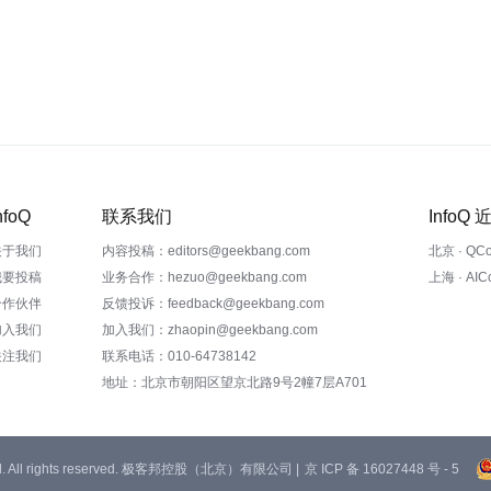
nfoQ
联系我们
InfoQ
关于我们
内容投稿：editors@geekbang.com
北京 · QC
我要投稿
业务合作：hezuo@geekbang.com
上海 · AI
合作伙伴
反馈投诉：feedback@geekbang.com
加入我们
加入我们：zhaopin@geekbang.com
关注我们
联系电话：010-64738142
地址：北京市朝阳区望京北路9号2幢7层A701
 Ltd. All rights reserved. 极客邦控股（北京）有限公司 |
京 ICP 备 16027448 号 - 5