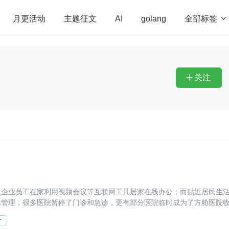
全部标签

月更活动
主题征文
AI
golang
penHarmony
算法
学习方法
Web3.0
高
程序员
运维
深度思考
低代码
redis
关注

；企业员工在家利用视频会议等互联网工具居家在线办公；而贴近居民生
殊管理，很多医院暂停了门诊和急诊，更有部分医院临时成为了方舱医院
疗