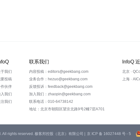
nfoQ
联系我们
InfoQ
关于我们
内容投稿：editors@geekbang.com
北京 · QC
我要投稿
业务合作：hezuo@geekbang.com
上海 · AI
合作伙伴
反馈投诉：feedback@geekbang.com
加入我们
加入我们：zhaopin@geekbang.com
关注我们
联系电话：010-64738142
地址：北京市朝阳区望京北路9号2幢7层A701
 Ltd. All rights reserved. 极客邦控股（北京）有限公司 |
京 ICP 备 16027448 号 - 5