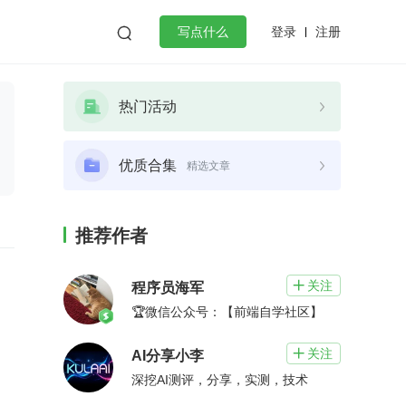
登录
注册

写点什么
效工作
数据库
Python
音视频
热门活动
golang
微服务架构
flutter
优质合集
精选文章
推荐作者
关注

程序员海军
🏆微信公众号：【前端自学社区】
关注

AI分享小李
深挖AI测评，分享，实测，技术