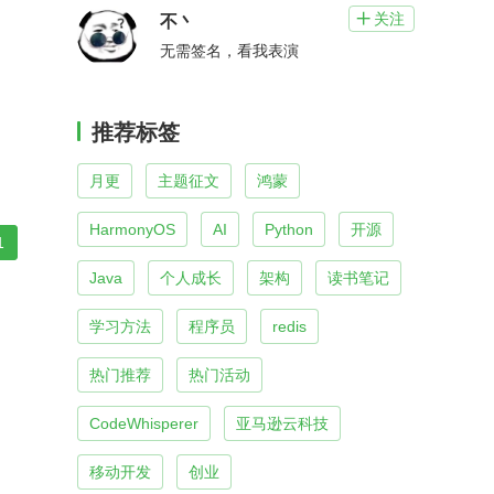
关注

不丶
无需签名，看我表演
推荐标签
月更
主题征文
鸿蒙
HarmonyOS
AI
Python
开源
1
Java
个人成长
架构
读书笔记
学习方法
程序员
redis
热门推荐
热门活动
CodeWhisperer
亚马逊云科技
移动开发
创业