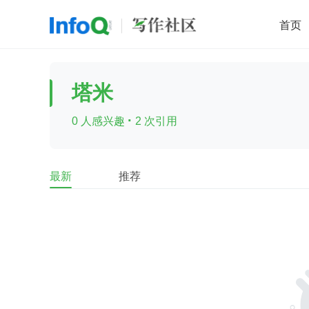
首页
移动开发
Java
开源
架构
O
塔米
前端
AI
大数据
团队管理
·
0 人感兴趣
2 次引用
查看更多

最新
推荐