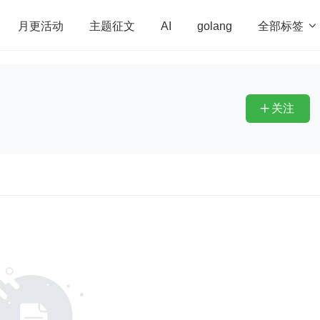
全部标签

月更活动
主题征文
AI
golang
penHarmony
算法
学习方法
Web3.0
高
程序员
运维
深度思考
低代码
redis
关注
