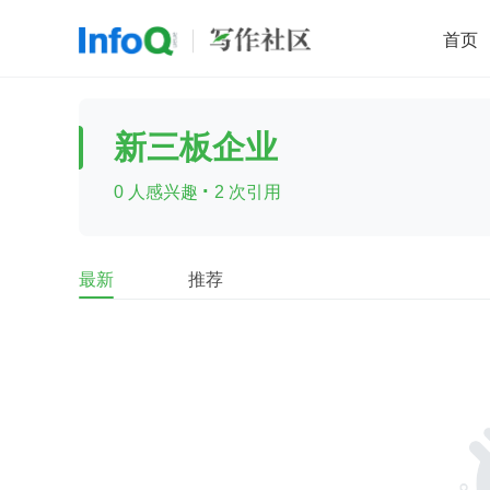
首页
移动开发
Java
开源
架构
O
新三板企业
前端
AI
大数据
团队管理
·
0 人感兴趣
2 次引用
查看更多

最新
推荐