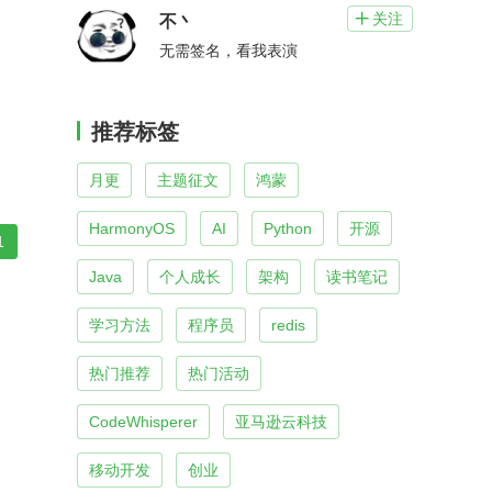
关注

不丶
无需签名，看我表演
推荐标签
月更
主题征文
鸿蒙
HarmonyOS
AI
Python
开源
1
Java
个人成长
架构
读书笔记
学习方法
程序员
redis
热门推荐
热门活动
CodeWhisperer
亚马逊云科技
移动开发
创业