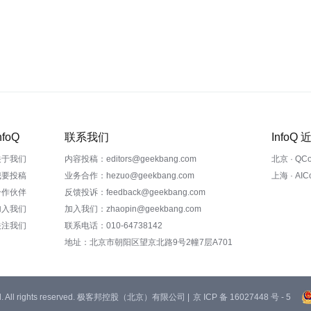
nfoQ
联系我们
InfoQ
关于我们
内容投稿：editors@geekbang.com
北京 · QC
我要投稿
业务合作：hezuo@geekbang.com
上海 · AI
合作伙伴
反馈投诉：feedback@geekbang.com
加入我们
加入我们：zhaopin@geekbang.com
关注我们
联系电话：010-64738142
地址：北京市朝阳区望京北路9号2幢7层A701
 Ltd. All rights reserved. 极客邦控股（北京）有限公司 |
京 ICP 备 16027448 号 - 5