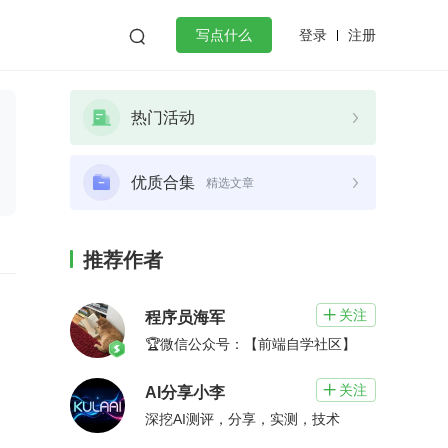
登录
注册

写点什么
效工作
数据库
Python
音视频
热门活动
golang
微服务架构
flutter
优质合集
精选文章
推荐作者
关注

程序员海军
🏆微信公众号：【前端自学社区】
关注

AI分享小李
深挖AI测评，分享，实测，技术