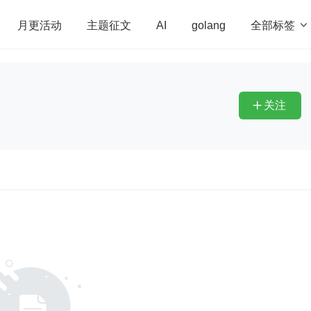
全部标签

月更活动
主题征文
AI
golang
penHarmony
算法
学习方法
Web3.0
高
程序员
运维
深度思考
低代码
redis
关注
