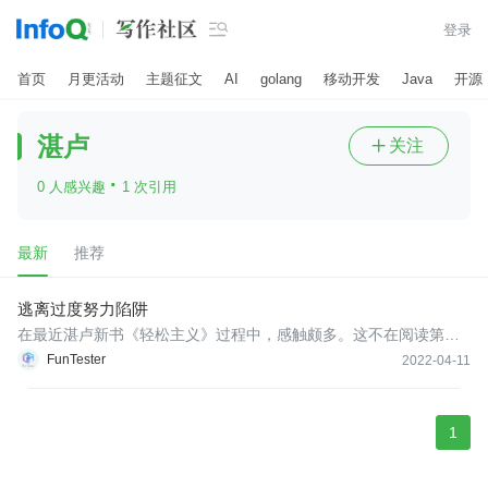

登录
首页
月更活动
主题征文
AI
golang
移动开发
Java
开源
湛卢
关注

·
0 人感兴趣
1 次引用
最新
推荐
逃离过度努力陷阱
在最近湛卢新书《轻松主义》过程中，感触颇多。这不在阅读第二
部分（轻松行动）的导读内容时候又GET了一个新的知识点：约束
FunTester
2022-04-11
自己的努力程度。
1