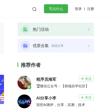
登录
注册

写点什么
效工作
数据库
Python
音视频
热门活动
golang
微服务架构
flutter
优质合集
精选文章
推荐作者
关注

程序员海军
🏆微信公众号：【前端自学社区】
关注

AI分享小李
深挖AI测评，分享，实测，技术