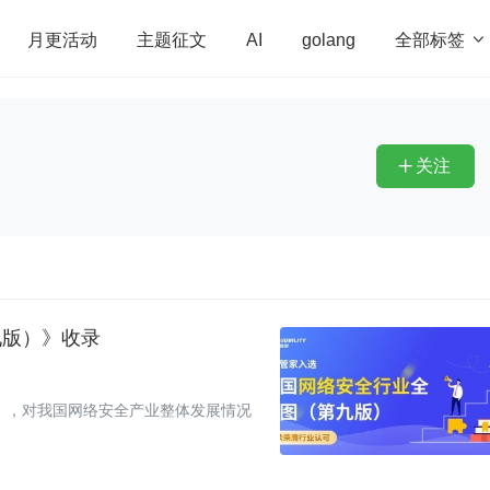
全部标签

月更活动
主题征文
AI
golang
penHarmony
算法
学习方法
Web3.0
高
程序员
运维
深度思考
低代码
redis
关注

九版）》收录
》，对我国网络安全产业整体发展情况