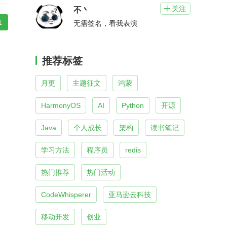
关注

不丶
1
无需签名，看我表演
推荐标签
月更
主题征文
鸿蒙
HarmonyOS
AI
Python
开源
Java
个人成长
架构
读书笔记
学习方法
程序员
redis
热门推荐
热门活动
CodeWhisperer
亚马逊云科技
移动开发
创业