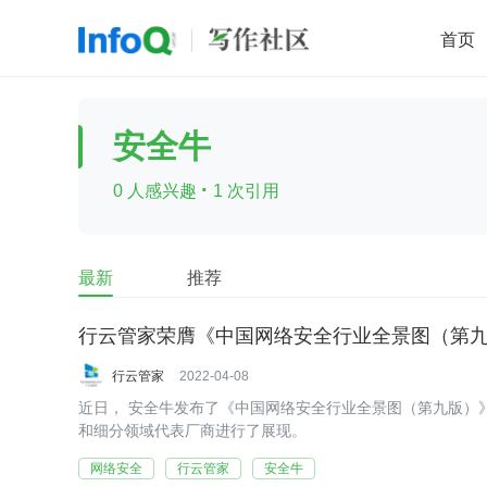
首页
移动开发
Java
开源
架构
O
安全牛
前端
AI
大数据
团队管理
·
0 人感兴趣
1 次引用
查看更多

最新
推荐
行云管家荣膺《中国网络安全行业全景图（第
行云管家
2022-04-08
近日， 安全牛发布了《中国网络安全行业全景图（第九版）
和细分领域代表厂商进行了展现。
网络安全
行云管家
安全牛