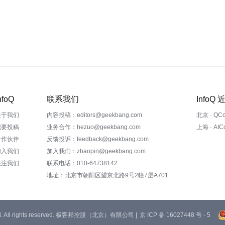
nfoQ
联系我们
InfoQ
关于我们
内容投稿：editors@geekbang.com
北京 · QC
我要投稿
业务合作：hezuo@geekbang.com
上海 · AI
合作伙伴
反馈投诉：feedback@geekbang.com
加入我们
加入我们：zhaopin@geekbang.com
关注我们
联系电话：010-64738142
地址：北京市朝阳区望京北路9号2幢7层A701
 Ltd. All rights reserved. 极客邦控股（北京）有限公司 |
京 ICP 备 16027448 号 - 5