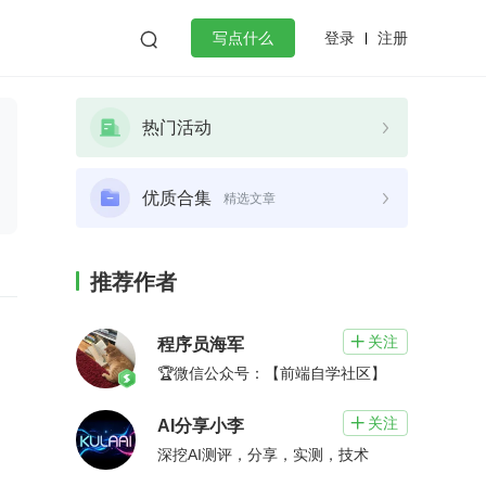
登录
注册

写点什么
效工作
数据库
Python
音视频
热门活动
golang
微服务架构
flutter
优质合集
精选文章
推荐作者
关注

程序员海军
🏆微信公众号：【前端自学社区】
关注

AI分享小李
深挖AI测评，分享，实测，技术