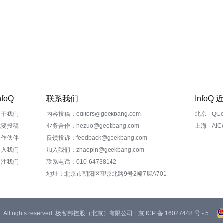
nfoQ
联系我们
InfoQ
关于我们
内容投稿：editors@geekbang.com
北京 · QC
我要投稿
业务合作：hezuo@geekbang.com
上海 · AI
合作伙伴
反馈投诉：feedback@geekbang.com
加入我们
加入我们：zhaopin@geekbang.com
关注我们
联系电话：010-64738142
地址：北京市朝阳区望京北路9号2幢7层A701
 Ltd. All rights reserved. 极客邦控股（北京）有限公司 |
京 ICP 备 16027448 号 - 5