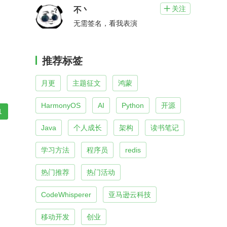
关注

不丶
无需签名，看我表演
推荐标签
月更
主题征文
鸿蒙
HarmonyOS
AI
Python
开源
1
Java
个人成长
架构
读书笔记
学习方法
程序员
redis
热门推荐
热门活动
CodeWhisperer
亚马逊云科技
移动开发
创业