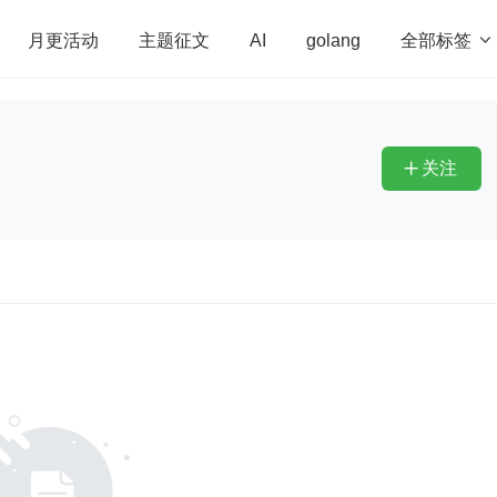
全部标签

月更活动
主题征文
AI
golang
penHarmony
算法
学习方法
Web3.0
高
程序员
运维
深度思考
低代码
redis
关注
