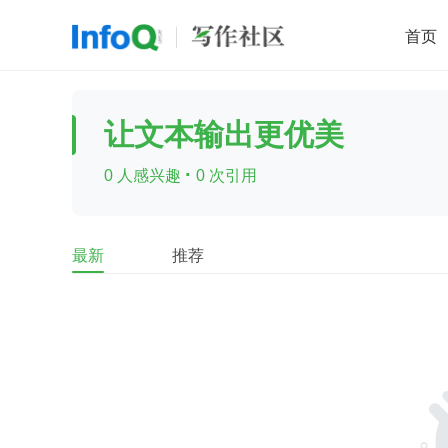
首页
移动开发
Java
开源
架构
O
让文本输出更优美
前端
AI
大数据
团队管理
·
0 人感兴趣
0 次引用
查看更多

最新
推荐