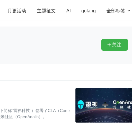
全部标签

月更活动
主题征文
AI
golang
penHarmony
算法
学习方法
Web3.0
高
程序员
运维
深度思考
低代码
redis
关注

简称“雷神科技”）签署了CLA（Contr
龙蜥社区（OpenAnolis）。