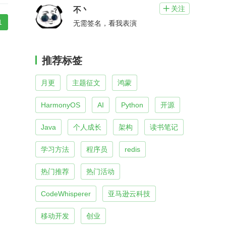
关注

不丶
1
无需签名，看我表演
推荐标签
月更
主题征文
鸿蒙
HarmonyOS
AI
Python
开源
Java
个人成长
架构
读书笔记
学习方法
程序员
redis
热门推荐
热门活动
CodeWhisperer
亚马逊云科技
移动开发
创业