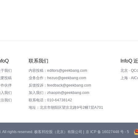
nfoQ
联系我们
InfoQ
关于我们
内容投稿：editors@geekbang.com
北京 · QC
我要投稿
业务合作：hezuo@geekbang.com
上海 · AI
合作伙伴
反馈投诉：feedback@geekbang.com
加入我们
加入我们：zhaopin@geekbang.com
关注我们
联系电话：010-64738142
地址：北京市朝阳区望京北路9号2幢7层A701
 Ltd. All rights reserved. 极客邦控股（北京）有限公司 |
京 ICP 备 16027448 号 - 5