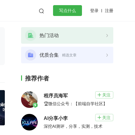
登录
注册

写点什么
效工作
数据库
Python
音视频
热门活动
golang
微服务架构
flutter
优质合集
精选文章
推荐作者
关注

程序员海军
🏆微信公众号：【前端自学社区】
关注

AI分享小李
深挖AI测评，分享，实测，技术