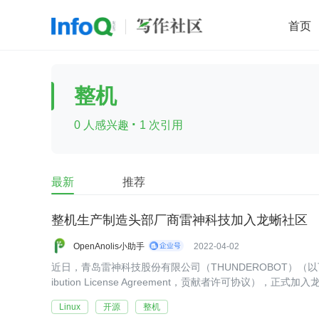
首页
移动开发
Java
开源
架构
O
整机
前端
AI
大数据
团队管理
·
0 人感兴趣
1 次引用
查看更多

最新
推荐
整机生产制造头部厂商雷神科技加入龙蜥社区
OpenAnolis小助手
2022-04-02
近日，青岛雷神科技股份有限公司（THUNDEROBOT）（以下
ibution License Agreement，贡献者许可协议），正式加入
Linux
开源
整机