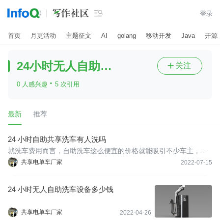

登录
首页
月更活动
主题征文
AI
golang
移动开发
Java
开源
24小时无人自助洗车
关注

·
0 人感兴趣
5 次引用
最新
推荐
24 小时自助共享洗车有人洗吗
就洗车费用而言，自助洗车这么便宜的价格就能吸引不少车主，毕
竟洗车店洗一次30起步的话还是有点小贵的，特别是对于那么洗车
共享电单车厂家
2022-07-15
频率较高的车主，每次30元的话，长期下来洗车费用也是个不小的
数目，如果是自助洗车，那么就可以节省不少钱！
24 小时无人自助洗车设备多少钱
共享电单车厂家
2022-04-26