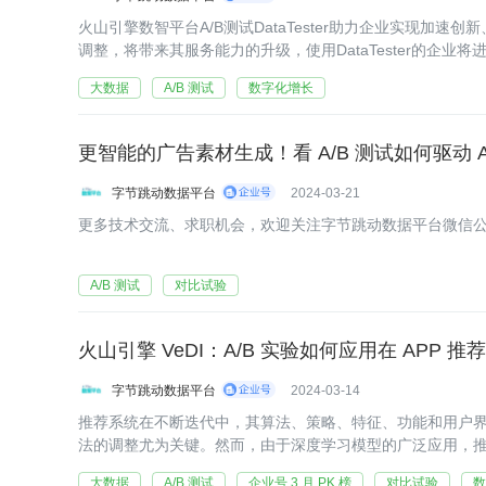
火山引擎数智平台A/B测试DataTester助力企业实现加
调整，将带来其服务能力的升级，使用DataTester的企
精细化运营的行业趋势下，通过科学决策与快速创新来取得
大数据
A/B 测试
数字化增长
更智能的广告素材生成！看 A/B 测试如何驱动 A
字节跳动数据平台
2024-03-21
更多技术交流、求职机会，欢迎关注字节跳动数据平台微信公
A/B 测试
对比试验
火山引擎 VeDI：A/B 实验如何应用在 APP 
字节跳动数据平台
2024-03-14
推荐系统在不断迭代中，其算法、策略、特征、功能和用户
法的调整尤为关键。然而，由于深度学习模型的广泛应用，
通过经验直接判断。
大数据
A/B 测试
企业号 3 月 PK 榜
对比试验
数