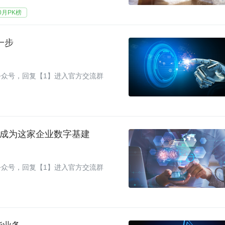
Feature
0月PK榜
一步
众号，回复【1】进入官方交流群
测试成为这家企业数字基建
众号，回复【1】进入官方交流群