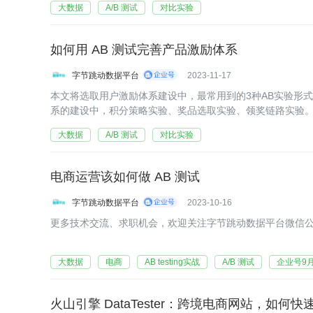
大数据
A/B 测试
对比实验
如何用 AB 测试完善产品激励体系
字节跳动数据平台
2023-11-17
本文将选取用户激励体系建设中，最常用到的3种AB实验形式
系的建设中，积分策略实验、奖品选取实验、领奖链路实验
大数据
A/B 测试
对比实验
电商运营该如何做 AB 测试
字节跳动数据平台
2023-10-16
更多技术交流、求职机会，欢迎关注字节跳动数据平台微信公
大数据
电商
AB testing实战
A/B 测试
企业号9月
火山引擎 DataTester：跨境电商网站，如何快速