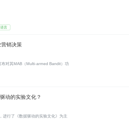
程语言
企业营销决策
MAB（Multi-armed Bandit）功
据驱动的实验文化？
验，进行了《数据驱动的实验文化》为主