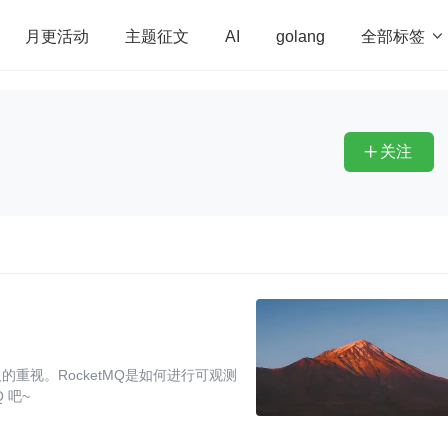
全部标签

月更活动
主题征文
AI
golang
penHarmony
算法
学习方法
Web3.0
高
程序员
运维
深度思考
低代码
redis
关注

重视。RocketMQ是如何进行可观测
 吧~