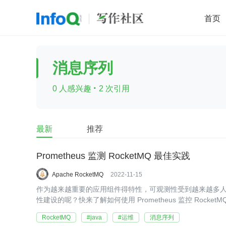
首页
移动开发
Java
开源
架构
O
消息序列
前端
AI
大数据
团队管理
·
0 人感兴趣
2 次引用
查看更多

最新
推荐
Prometheus 监测 RocketMQ 最佳实践
Apache RocketMQ
2022-11-15
作为越来越重要的应用组件得特性，可观测性受到越来越多人的
性建设的呢？快来了解如何使用 Prometheus 监控 RocketMQ
RocketMQ
#java
#运维
消息序列