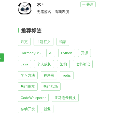
关注

不丶
无需签名，看我表演
推荐标签
月更
主题征文
鸿蒙
HarmonyOS
AI
Python
开源
1
Java
个人成长
架构
读书笔记
学习方法
程序员
redis
热门推荐
热门活动
CodeWhisperer
亚马逊云科技
移动开发
创业