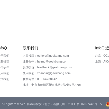
nfoQ
联系我们
InfoQ
关于我们
内容投稿：editors@geekbang.com
北京 · QC
我要投稿
业务合作：hezuo@geekbang.com
上海 · AI
合作伙伴
反馈投诉：feedback@geekbang.com
加入我们
加入我们：zhaopin@geekbang.com
关注我们
联系电话：010-64738142
地址：北京市朝阳区望京北路9号2幢7层A701
 Ltd. All rights reserved. 极客邦控股（北京）有限公司 |
京 ICP 备 16027448 号 - 5