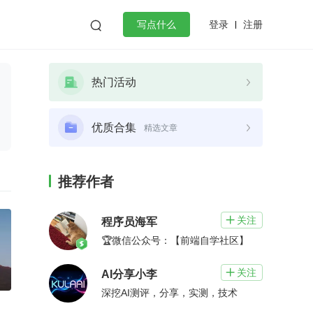
登录
注册

写点什么
效工作
数据库
Python
音视频
热门活动
golang
微服务架构
flutter
优质合集
精选文章
推荐作者
关注

程序员海军
🏆微信公众号：【前端自学社区】
关注

AI分享小李
深挖AI测评，分享，实测，技术