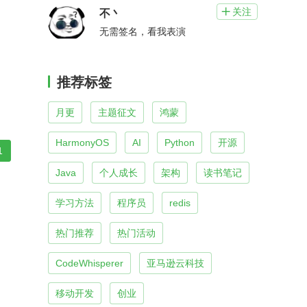
关注

不丶
无需签名，看我表演
推荐标签
月更
主题征文
鸿蒙
HarmonyOS
AI
Python
开源
1
Java
个人成长
架构
读书笔记
学习方法
程序员
redis
热门推荐
热门活动
CodeWhisperer
亚马逊云科技
移动开发
创业