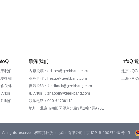
nfoQ
联系我们
InfoQ
关于我们
内容投稿：editors@geekbang.com
北京 · QC
我要投稿
业务合作：hezuo@geekbang.com
上海 · AI
合作伙伴
反馈投诉：feedback@geekbang.com
加入我们
加入我们：zhaopin@geekbang.com
关注我们
联系电话：010-64738142
地址：北京市朝阳区望京北路9号2幢7层A701
 Ltd. All rights reserved. 极客邦控股（北京）有限公司 |
京 ICP 备 16027448 号 - 5