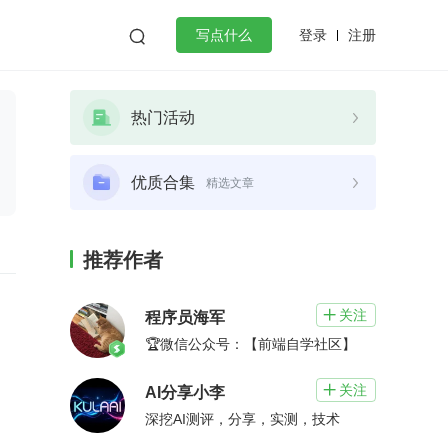
登录
注册

写点什么
效工作
数据库
Python
音视频
热门活动
golang
微服务架构
flutter
优质合集
精选文章
推荐作者
关注

程序员海军
🏆微信公众号：【前端自学社区】
关注

AI分享小李
深挖AI测评，分享，实测，技术