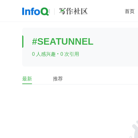
首页
移动开发
Java
开源
架构
O
#SEATUNNEL
前端
AI
大数据
团队管理
·
0 人感兴趣
0 次引用
查看更多

最新
推荐