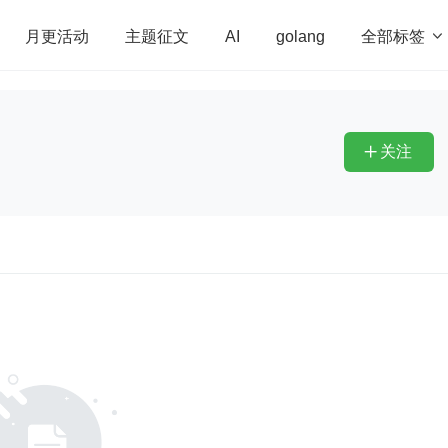
全部标签

月更活动
主题征文
AI
golang
penHarmony
算法
学习方法
Web3.0
高
程序员
运维
深度思考
低代码
redis
关注
