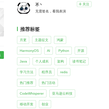
关注

不丶
无需签名，看我表演
推荐标签
月更
主题征文
鸿蒙
HarmonyOS
AI
Python
开源
1
Java
个人成长
架构
读书笔记
学习方法
程序员
redis
热门推荐
热门活动
CodeWhisperer
亚马逊云科技
移动开发
创业