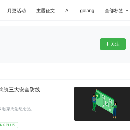
全部标签

月更活动
主题征文
AI
golang
penHarmony
算法
学习方法
Web3.0
高
程序员
运维
深度思考
低代码
redis
关注

应用构筑三大安全防线
NX 独家周边纪念品。
INX PLUS