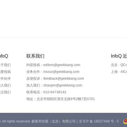
nfoQ
联系我们
InfoQ
关于我们
内容投稿：editors@geekbang.com
北京 · QC
我要投稿
业务合作：hezuo@geekbang.com
上海 · AI
合作伙伴
反馈投诉：feedback@geekbang.com
加入我们
加入我们：zhaopin@geekbang.com
关注我们
联系电话：010-64738142
地址：北京市朝阳区望京北路9号2幢7层A701
 Ltd. All rights reserved. 极客邦控股（北京）有限公司 |
京 ICP 备 16027448 号 - 5