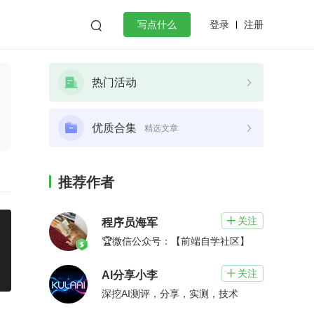
登录
注册

写点什么
效工作
数据库
Python
音视频
热门活动
golang
微服务架构
flutter
优质合集
精选文章
推荐作者
关注

程序员海军
🏆微信公众号：【前端自学社区】
关注

AI分享小李
深挖AI测评，分享，实测，技术