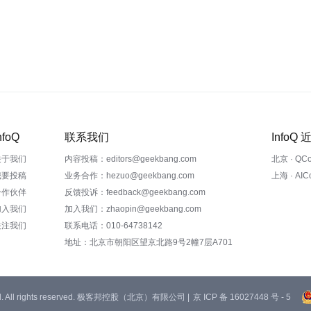
nfoQ
联系我们
InfoQ
关于我们
内容投稿：editors@geekbang.com
北京 · QC
我要投稿
业务合作：hezuo@geekbang.com
上海 · AI
合作伙伴
反馈投诉：feedback@geekbang.com
加入我们
加入我们：zhaopin@geekbang.com
关注我们
联系电话：010-64738142
地址：北京市朝阳区望京北路9号2幢7层A701
 Ltd. All rights reserved. 极客邦控股（北京）有限公司 |
京 ICP 备 16027448 号 - 5