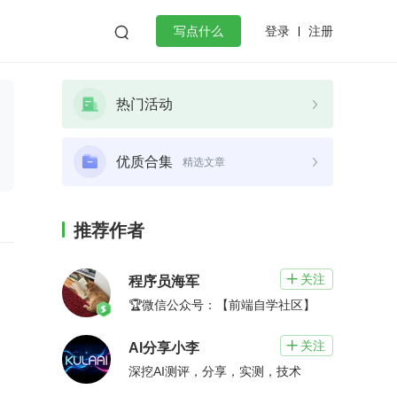
登录
注册

写点什么
效工作
数据库
Python
音视频
热门活动
golang
微服务架构
flutter
优质合集
精选文章
推荐作者
关注

程序员海军
🏆微信公众号：【前端自学社区】
关注

AI分享小李
深挖AI测评，分享，实测，技术