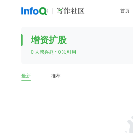
首页
移动开发
Java
开源
架构
O
增资扩股
前端
AI
大数据
团队管理
·
0 人感兴趣
0 次引用
查看更多

最新
推荐