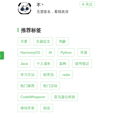
关注

不丶
无需签名，看我表演
推荐标签
月更
主题征文
鸿蒙
HarmonyOS
AI
Python
开源
1
Java
个人成长
架构
读书笔记
学习方法
程序员
redis
热门推荐
热门活动
CodeWhisperer
亚马逊云科技
移动开发
创业