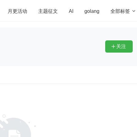
全部标签

月更活动
主题征文
AI
golang
penHarmony
算法
学习方法
Web3.0
高
程序员
运维
深度思考
低代码
redis
关注
