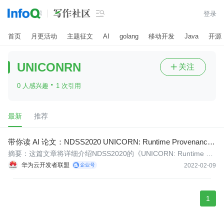

登录
首页
月更活动
主题征文
AI
golang
移动开发
Java
开源
UNICONRN
关注

·
0 人感兴趣
1 次引用
最新
推荐
带你读 AI 论文：NDSS2020 UNICORN: Runtime Provenance-
Based Detector
摘要：这篇文章将详细介绍NDSS2020的《UNICORN: Runtime Pr
ovenance-Based Detector for Advanced Persistent Threats》，一
华为云开发者联盟
2022-02-09
种基于溯源图的实时APT检测器。
1