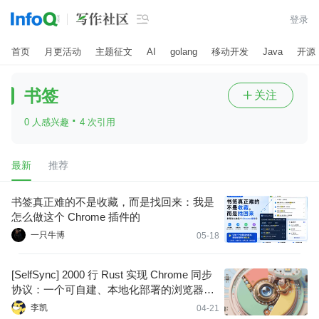

登录
首页
月更活动
主题征文
AI
golang
移动开发
Java
开源
书签
关注

·
0 人感兴趣
4 次引用
最新
推荐
书签真正难的不是收藏，而是找回来：我是
怎么做这个 Chrome 插件的
一只牛博
05-18
[SelfSync] 2000 行 Rust 实现 Chrome 同步
协议：一个可自建、本地化部署的浏览器数
据方案
李凯
04-21