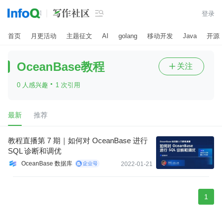

登录
首页
月更活动
主题征文
AI
golang
移动开发
Java
开源
OceanBase教程
关注

·
0 人感兴趣
1 次引用
最新
推荐
教程直播第 7 期｜如何对 OceanBase 进行
SQL 诊断和调优
OceanBase 数据库
2022-01-21
1