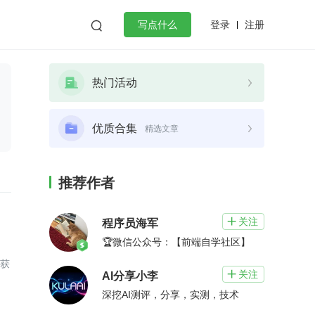
登录
注册

写点什么
效工作
数据库
Python
音视频
热门活动
golang
微服务架构
flutter
优质合集
精选文章
推荐作者
关注

程序员海军
🏆微信公众号：【前端自学社区】
G获
关注

AI分享小李
深挖AI测评，分享，实测，技术