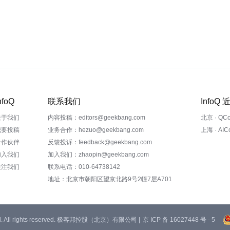
nfoQ
联系我们
InfoQ
关于我们
内容投稿：editors@geekbang.com
北京 · QC
我要投稿
业务合作：hezuo@geekbang.com
上海 · AI
合作伙伴
反馈投诉：feedback@geekbang.com
加入我们
加入我们：zhaopin@geekbang.com
关注我们
联系电话：010-64738142
地址：北京市朝阳区望京北路9号2幢7层A701
 Ltd. All rights reserved. 极客邦控股（北京）有限公司 |
京 ICP 备 16027448 号 - 5