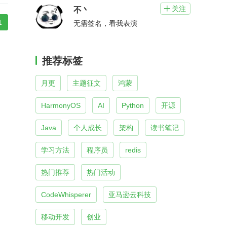
关注

不丶
1
无需签名，看我表演
推荐标签
月更
主题征文
鸿蒙
HarmonyOS
AI
Python
开源
Java
个人成长
架构
读书笔记
学习方法
程序员
redis
热门推荐
热门活动
CodeWhisperer
亚马逊云科技
移动开发
创业