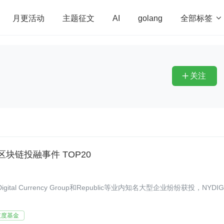
全部标签

月更活动
主题征文
AI
golang
penHarmony
算法
学习方法
Web3.0
高
程序员
运维
深度思考
低代码
redis
关注

度区块链投融事件 TOP20
al Currency Group和Republic等业内知名大型企业纷纷获投，NYDI
灰度基金