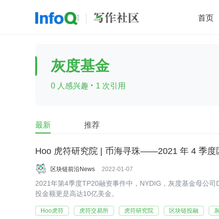
首页
移动开发
Java
开源
架构
O
灰度基金
前端
AI
大数据
团队管理
·
0 人感兴趣
1 次引用
查看更多

最新
推荐
Hoo 虎符研究院 | 币海寻珠——2021 年 4 季
区块链前沿News
2022-01-07
2021年第4季度TP20融资事件中，NYDIG，灰度基金母公司Digit
投金额更是高达10亿美金。
Hoo虎符
虎符交易所
虎符研究院
区块链投融