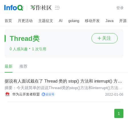

登录
首页
月更活动
主题征文
AI
golang
移动开发
Java
开源
Thread类
关注

·
0 人感兴趣
1 次引用
最新
推荐
据说有人面试栽在了 Thread 类的 stop() 方法和 interrupt() 方法
上
摘要：今天就简单的说说Thread类的stop()方法和interrupt()方法到
底有啥区别。
华为云开发者联盟
2022-01-06
1