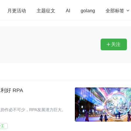
全部标签

月更活动
主题征文
AI
golang
penHarmony
算法
学习方法
Web3.0
高
程序员
运维
深度思考
低代码
redis
关注

好 RPA
协作必不可少，RPA发展潜力巨大。
分工