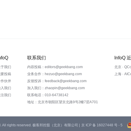
nfoQ
联系我们
InfoQ
关于我们
内容投稿：editors@geekbang.com
北京 · QC
我要投稿
业务合作：hezuo@geekbang.com
上海 · AI
合作伙伴
反馈投诉：feedback@geekbang.com
加入我们
加入我们：zhaopin@geekbang.com
关注我们
联系电话：010-64738142
地址：北京市朝阳区望京北路9号2幢7层A701
 Ltd. All rights reserved. 极客邦控股（北京）有限公司 |
京 ICP 备 16027448 号 - 5