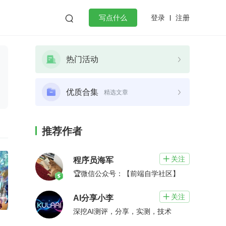
登录
注册

写点什么
效工作
数据库
Python
音视频
热门活动
golang
微服务架构
flutter
优质合集
精选文章
推荐作者
关注

程序员海军
🏆微信公众号：【前端自学社区】
关注

AI分享小李
深挖AI测评，分享，实测，技术