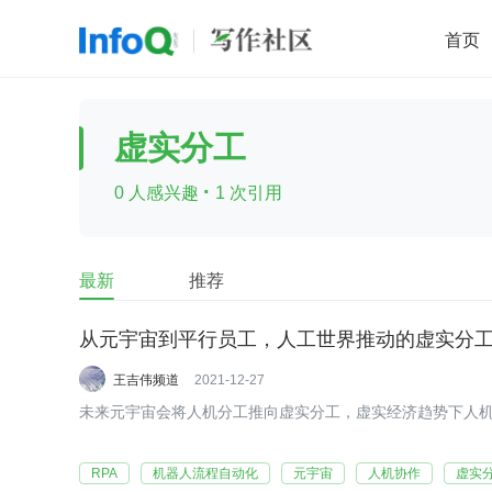
首页
移动开发
Java
开源
架构
O
虚实分工
前端
AI
大数据
团队管理
·
0 人感兴趣
1 次引用
查看更多

最新
推荐
从元宇宙到平行员工，人工世界推动的虚实分工利
王吉伟频道
2021-12-27
未来元宇宙会将人机分工推向虚实分工，虚实经济趋势下人机
RPA
机器人流程自动化
元宇宙
人机协作
虚实