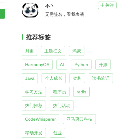
关注

不丶
1
无需签名，看我表演
推荐标签
月更
主题征文
鸿蒙
HarmonyOS
AI
Python
开源
Java
个人成长
架构
读书笔记
学习方法
程序员
redis
热门推荐
热门活动
CodeWhisperer
亚马逊云科技
移动开发
创业