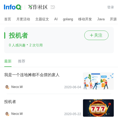

登录
首页
月更活动
主题征文
AI
golang
移动开发
Java
开源
投机者
关注

·
0 人感兴趣
2 次引用
最新
推荐
我是一个连地摊都不会摆的废人
Neco.W
2020-06-04
投机者
Neco.W
2020-05-22