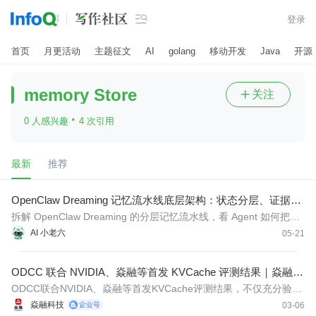

登录
首页
月更活动
主题征文
AI
golang
移动开发
Java
开源
memory Store
关注

·
0 人感兴趣
4 次引用
最新
推荐
OpenClaw Dreaming 记忆流水线底层架构：状态分层、证据留
痕与检索回流
拆解 OpenClaw Dreaming 的分层记忆流水线，看 Agent 如何把会
话沉淀为可检索长期上下文。
AI 小老六
05-21
ODCC 联合 NVIDIA、焱融等首发 KVCache 评测结果｜焱融 AI
存储实现推理提速降本双突破
ODCC联合NVIDIA、焱融等首发KVCache评测结果，不仅充分验证
了焱融 YRCache 推理存储系统对推理性能的显著提升，更证明了
焱融科技
03-06