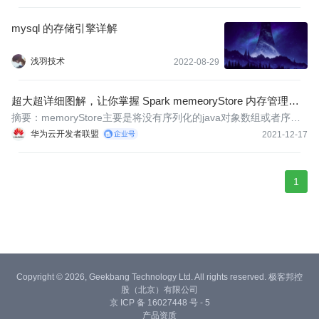
YRCache 可以让中低配置 GPU 跑出接近高配置 GPU 的推理性
能，重构企业 AI 推理基础设施的投入产出比。
mysql 的存储引擎详解
浅羽技术
2022-08-29
超大超详细图解，让你掌握 Spark memeoryStore 内存管理的
精髓
摘要：memoryStore主要是将没有序列化的java对象数组或者序列
化的byteBuffer放到内存中。
华为云开发者联盟
2021-12-17
1
Copyright © 2026, Geekbang Technology Ltd. All rights reserved. 极客邦控
股（北京）有限公司
京 ICP 备 16027448 号 - 5
产品资质