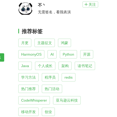
关注

不丶
无需签名，看我表演
推荐标签
月更
主题征文
鸿蒙
HarmonyOS
AI
Python
开源
1
Java
个人成长
架构
读书笔记
学习方法
程序员
redis
热门推荐
热门活动
CodeWhisperer
亚马逊云科技
移动开发
创业