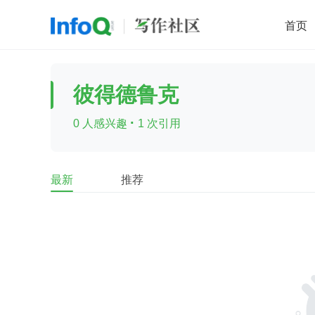
首页
移动开发
Java
开源
架构
O
彼得德鲁克
前端
AI
大数据
团队管理
·
0 人感兴趣
1 次引用
查看更多

最新
推荐