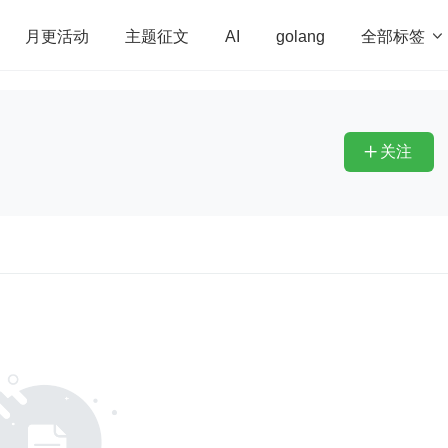
全部标签

月更活动
主题征文
AI
golang
penHarmony
算法
学习方法
Web3.0
高
程序员
运维
深度思考
低代码
redis
关注
