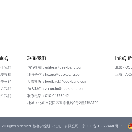
nfoQ
联系我们
InfoQ
关于我们
内容投稿：editors@geekbang.com
北京 · QC
我要投稿
业务合作：hezuo@geekbang.com
上海 · AI
合作伙伴
反馈投诉：feedback@geekbang.com
加入我们
加入我们：zhaopin@geekbang.com
关注我们
联系电话：010-64738142
地址：北京市朝阳区望京北路9号2幢7层A701
 Ltd. All rights reserved. 极客邦控股（北京）有限公司 |
京 ICP 备 16027448 号 - 5