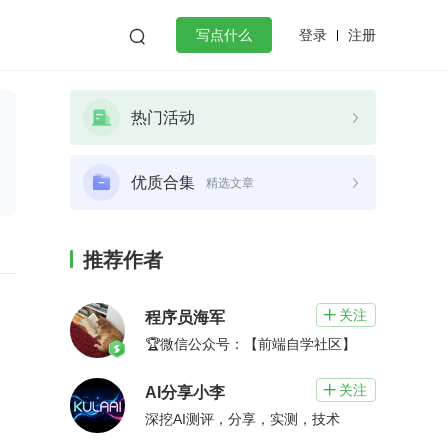
登录
注册

写点什么
效工作
数据库
Python
音视频
热门活动
golang
微服务架构
flutter
优质合集
精选文章
推荐作者
关注

程序员海军
🏆微信公众号：【前端自学社区】
关注

AI分享小李
深挖AI测评，分享，实测，技术