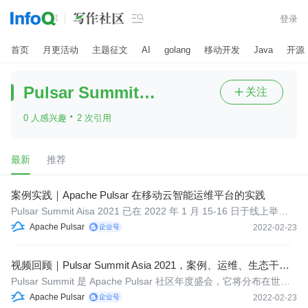

登录
首页
月更活动
主题征文
AI
golang
移动开发
Java
开源
Pulsar Summit Asia 2021
关注

·
0 人感兴趣
2 次引用
最新
推荐
案例实践｜Apache Pulsar 在移动云智能运维平台的实践
Pulsar Summit Aisa 2021 已在 2022 年 1 月 15-16 日于线上举
办。会上，30 位嘉宾围绕 26 个议题，分享了最前沿的 Apache Pul
Apache Pulsar
2022-02-23
sar 实践经验、场景案例、技术探究和运维故事。...
视频回顾｜Pulsar Summit Asia 2021，案例、运维、生态干货
不断
Pulsar Summit 是 Apache Pulsar 社区年度盛会，它将分布在世界
各地的 Apache Pulsar 项目 Contributor、Committer 和各企业 CT
Apache Pulsar
2022-02-23