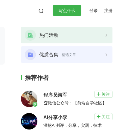
登录
注册

写点什么
效工作
数据库
Python
音视频
热门活动
golang
微服务架构
flutter
优质合集
精选文章
推荐作者
关注

程序员海军
🏆微信公众号：【前端自学社区】
关注

AI分享小李
深挖AI测评，分享，实测，技术