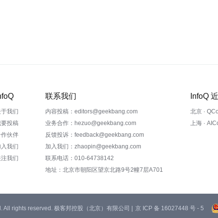
nfoQ
联系我们
InfoQ
关于我们
内容投稿：editors@geekbang.com
北京 · QC
我要投稿
业务合作：hezuo@geekbang.com
上海 · AI
合作伙伴
反馈投诉：feedback@geekbang.com
加入我们
加入我们：zhaopin@geekbang.com
关注我们
联系电话：010-64738142
地址：北京市朝阳区望京北路9号2幢7层A701
 Ltd. All rights reserved. 极客邦控股（北京）有限公司 |
京 ICP 备 16027448 号 - 5