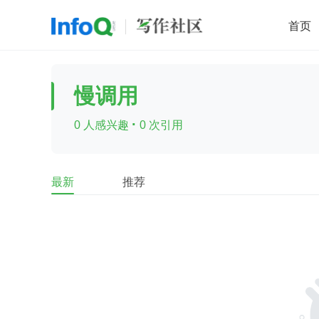
首页
移动开发
Java
开源
架构
O
慢调用
前端
AI
大数据
团队管理
·
0 人感兴趣
0 次引用
查看更多

最新
推荐