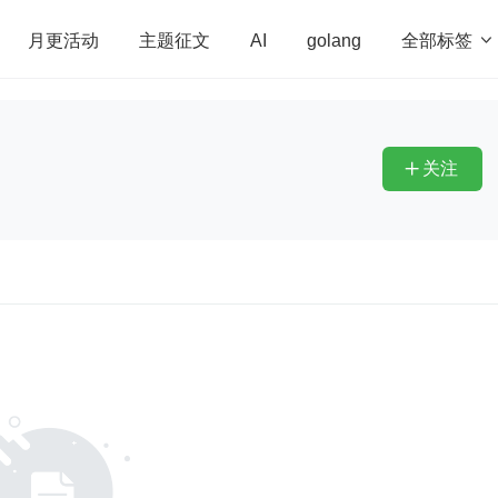
全部标签

月更活动
主题征文
AI
golang
penHarmony
算法
学习方法
Web3.0
高
程序员
运维
深度思考
低代码
redis
关注
