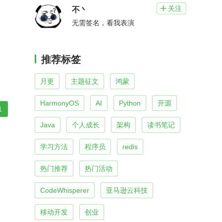
关注

不丶
无需签名，看我表演
推荐标签
月更
主题征文
鸿蒙
HarmonyOS
AI
Python
开源
1
Java
个人成长
架构
读书笔记
学习方法
程序员
redis
热门推荐
热门活动
CodeWhisperer
亚马逊云科技
移动开发
创业