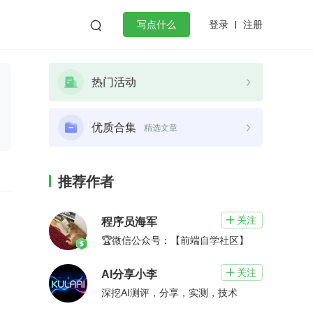
登录
注册

写点什么
效工作
数据库
Python
音视频
热门活动
golang
微服务架构
flutter
优质合集
精选文章
推荐作者
关注

程序员海军
🏆微信公众号：【前端自学社区】
关注

AI分享小李
深挖AI测评，分享，实测，技术