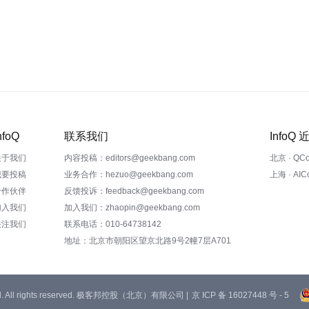
nfoQ
联系我们
InfoQ
关于我们
内容投稿：editors@geekbang.com
北京 · QC
我要投稿
业务合作：hezuo@geekbang.com
上海 · AI
合作伙伴
反馈投诉：feedback@geekbang.com
加入我们
加入我们：zhaopin@geekbang.com
关注我们
联系电话：010-64738142
地址：北京市朝阳区望京北路9号2幢7层A701
 Ltd. All rights reserved. 极客邦控股（北京）有限公司 |
京 ICP 备 16027448 号 - 5