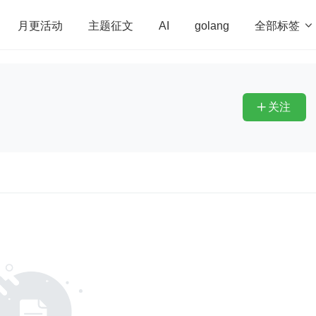
全部标签

月更活动
主题征文
AI
golang
penHarmony
算法
学习方法
Web3.0
高
程序员
运维
深度思考
低代码
redis
关注
