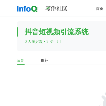
首页
移动开发
Java
开源
架构
O
抖音短视频引流系统
前端
AI
大数据
团队管理
·
0 人感兴趣
3 次引用
查看更多

最新
推荐