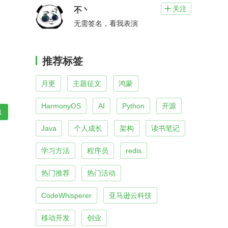
关注

不丶
无需签名，看我表演
推荐标签
月更
主题征文
鸿蒙
HarmonyOS
AI
Python
开源
1
Java
个人成长
架构
读书笔记
学习方法
程序员
redis
热门推荐
热门活动
CodeWhisperer
亚马逊云科技
移动开发
创业