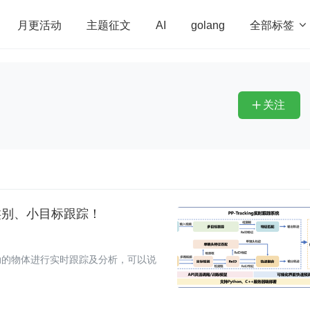
全部标签

月更活动
主题征文
AI
golang
penHarmony
算法
学习方法
Web3.0
高
程序员
运维
深度思考
低代码
redis
关注

类别、小目标跟踪！
动的物体进行实时跟踪及分析，可以说