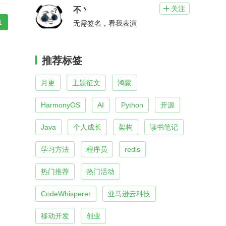
关注

不丶
1
无需签名，看我表演
推荐标签
月更
主题征文
鸿蒙
HarmonyOS
AI
Python
开源
Java
个人成长
架构
读书笔记
学习方法
程序员
redis
热门推荐
热门活动
CodeWhisperer
亚马逊云科技
移动开发
创业