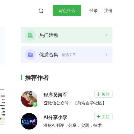
登录
注册

写点什么
效工作
数据库
Python
音视频
热门活动
golang
微服务架构
flutter
优质合集
精选文章
推荐作者
关注

程序员海军
🏆微信公众号：【前端自学社区】
关注

AI分享小李
深挖AI测评，分享，实测，技术