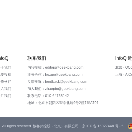
nfoQ
联系我们
InfoQ
关于我们
内容投稿：editors@geekbang.com
北京 · QC
我要投稿
业务合作：hezuo@geekbang.com
上海 · AI
合作伙伴
反馈投诉：feedback@geekbang.com
加入我们
加入我们：zhaopin@geekbang.com
关注我们
联系电话：010-64738142
地址：北京市朝阳区望京北路9号2幢7层A701
 Ltd. All rights reserved. 极客邦控股（北京）有限公司 |
京 ICP 备 16027448 号 - 5