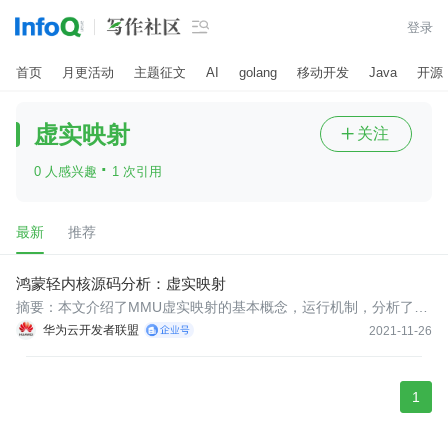

登录
首页
月更活动
主题征文
AI
golang
移动开发
Java
开源
虚实映射
关注

·
0 人感兴趣
1 次引用
最新
推荐
鸿蒙轻内核源码分析：虚实映射
​​摘要：本文介绍了MMU虚实映射的基本概念，运行机制，分析了映
射初始化、映射查询、映射虚拟内存和物理内存，解除虚实映射，
华为云开发者联盟
2021-11-26
更改映射属性，重新映射等常用接口的代码。
1