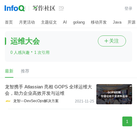

登录
首页
月更活动
主题征文
AI
golang
移动开发
Java
开源
运维大会
关注

·
0 人感兴趣
1 次引用
最新
推荐
龙智携手 Atlassian 亮相 GOPS 全球运维大
会，助力企业高效开发与运维
龙智—DevSecOps解决方案
2021-11-25
1