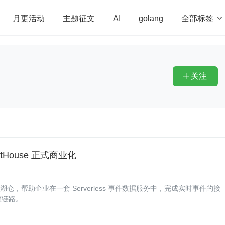
全部标签

月更活动
主题征文
AI
golang
penHarmony
算法
学习方法
Web3.0
高
程序员
运维
深度思考
低代码
redis
关注

tHouse 正式商业化
原生事件湖仓，帮助企业在一套 Serverless 事件数据服务中，完成实时事件的接
完整链路。