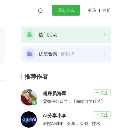
登录
注册

写点什么
效工作
数据库
Python
音视频
热门活动
golang
微服务架构
flutter
优质合集
精选文章
推荐作者
关注

程序员海军
🏆微信公众号：【前端自学社区】
关注

AI分享小李
深挖AI测评，分享，实测，技术