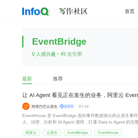
首页
移动开发
Java
开源
架构
O
EventBridge
前端
AI
大数据
团队管理
·
0 人感兴趣
45 次引用
查看更多

最新
推荐
让 AI Agent 看见正在发生的业务，阿里云 Even
阿里巴巴云原生
07-24
EventHouse 是 EventBridge 面向事件数据推出的云
入、治理、分析和 AI Agent 调用，打通 Data to Agent 的
阿里云
云原生
EventBridge
EventHouse