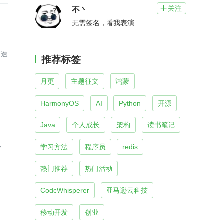
关注

不丶
无需签名，看我表演
打造
推荐标签
月更
主题征文
鸿蒙
HarmonyOS
AI
Python
开源
Java
个人成长
架构
读书笔记
，
学习方法
程序员
redis
热门推荐
热门活动
CodeWhisperer
亚马逊云科技
移动开发
创业